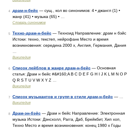
Википедия
драм-н-бейс
— сущ., кол во синонимов: 4 • джангл (1) •
4
жанр (41) • музыка (65) • …
Словарь синонимов
Техно-драм-н-бейс
— Техноид Направление: драм н бэйс
5
Истоки: техно, текстеп, нейрофанк Место и время
возникновения: середина 2000 х, Англия, Германия, Дания
…
Википедия
Список лейблов в жанре драм-н-бейс
— Основная
6
статья: Драм н бейс #&#160;A B C D E F G H I J K L M N O P
Q R S T U V W X Y Z …
Википедия
Список музыкантов и групп в стиле драм-н-бейс
— …
7
Википедия
Драм-эн-бэйс
— Драм н бейс Направление: Электронная
8
музыка Истоки: Дэнсхолл, Рагга, Даб, Брейкбит, Хип хоп,
Техно Место и время возникновения: конец 1980 х Годы