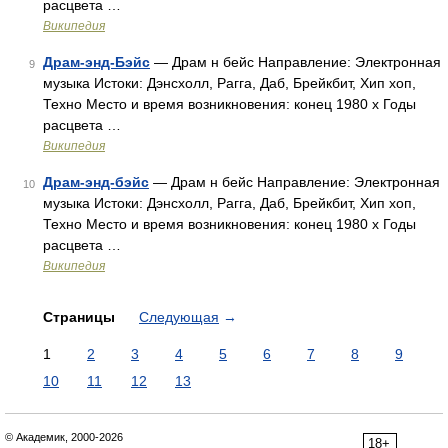
расцвета …
Википедия
Драм-энд-Бэйс
— Драм н бейс Направление: Электронная
9
музыка Истоки: Дэнсхолл, Рагга, Даб, Брейкбит, Хип хоп,
Техно Место и время возникновения: конец 1980 х Годы
расцвета …
Википедия
Драм-энд-бэйс
— Драм н бейс Направление: Электронная
10
музыка Истоки: Дэнсхолл, Рагга, Даб, Брейкбит, Хип хоп,
Техно Место и время возникновения: конец 1980 х Годы
расцвета …
Википедия
Страницы
Следующая
→
1
2
3
4
5
6
7
8
9
10
11
12
13
© Академик, 2000-2026
18+